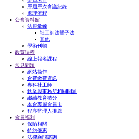
委員名冊
歷屆歷次會議紀錄
處理流程
公會資料館
法規彙編
社工師法暨子法
其他
學術刊物
教育課程
線上報名課程
常見問題
網站操作
會費繳費資訊
專科社工師
執業與事務所相關問題
繼續教育積分
本會專屬會員卡
程序監理人推薦
會員福利
保險相關
特約優惠
法律顧問諮詢