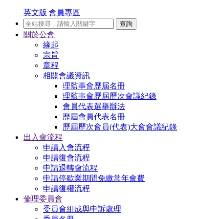
英文版
會員專區
查詢
關於公會
緣起
宗旨
章程
相關會議資訊
理監事會歷屆名冊
理監事會歷屆歷次會議紀錄
會員代表選舉辦法
歷屆會員代表名冊
歷屆歷次會員(代表)大會會議紀錄
出入會流程
申請入會流程
申請復會流程
申請退轉會流程
申請停歇業期間免繳常年會費
申請復權流程
倫理委員會
委員會組成與申訴處理