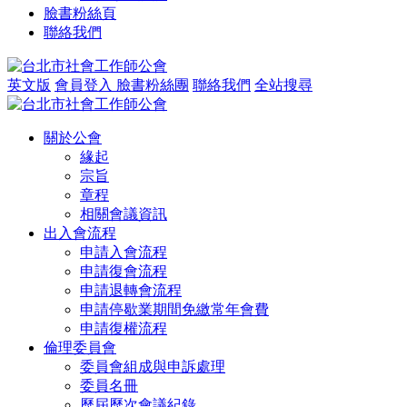
臉書粉絲頁
聯絡我們
英文版
會員登入
臉書粉絲團
聯絡我們
全站搜尋
關於公會
緣起
宗旨
章程
相關會議資訊
出入會流程
申請入會流程
申請復會流程
申請退轉會流程
申請停歇業期間免繳常年會費
申請復權流程
倫理委員會
委員會組成與申訴處理
委員名冊
歷屆歷次會議紀錄