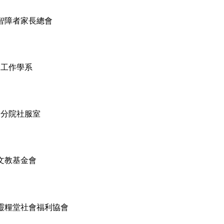
智障者家長總會
會工作學系
投分院社服室
文教基金會
靈糧堂社會福利協會