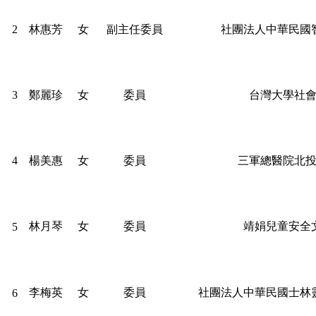
2
林惠芳
女
副主任委員
社團法人中華民國
3
鄭麗珍
女
委員
台灣大學社
4
楊美惠
女
委員
三軍總醫院北
林月琴
女
委員
靖娟兒童安全
5
李梅英
女
委員
社團法人中華民國士林
6