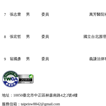
張志豊
男
委員
萬芳醫院
7
張宏哲
男
委員
國立台北護
8
翁國彥
男
委員
義謙法律
9
26/08/07
地址：10050臺北市中正區林森南路4之2號4樓
服務信箱：taipeisw8842@gmail.com