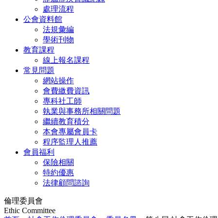
處理流程
公會資料館
法規彙編
學術刊物
教育課程
線上報名課程
常見問題
網站操作
會費繳費資訊
專科社工師
執業與事務所相關問題
繼續教育積分
本會專屬會員卡
程序監理人推薦
會員福利
保險相關
特約優惠
法律顧問諮詢
倫理委員會
Ethic Committee