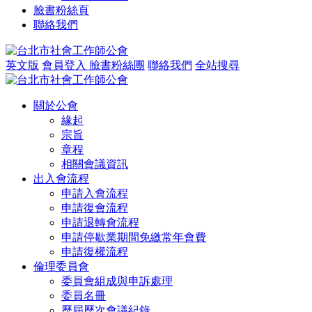
臉書粉絲頁
聯絡我們
英文版
會員登入
臉書粉絲團
聯絡我們
全站搜尋
關於公會
緣起
宗旨
章程
相關會議資訊
出入會流程
申請入會流程
申請復會流程
申請退轉會流程
申請停歇業期間免繳常年會費
申請復權流程
倫理委員會
委員會組成與申訴處理
委員名冊
歷屆歷次會議紀錄