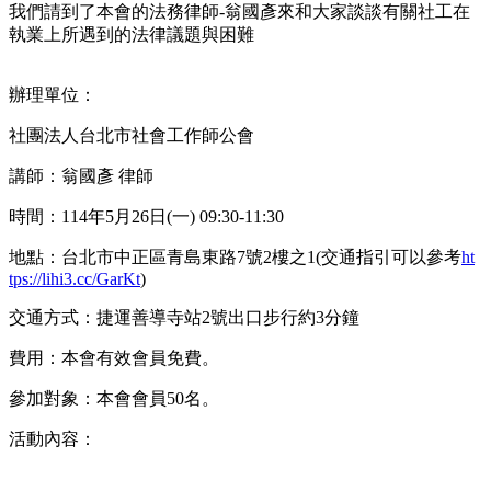
我們請到了本會的法務律師-翁國彥來和大家談談有關社工在
執業上所遇到的法律議題與困難
辦理單位：
社團法人台北市社會工作師公會
講師：翁國彥 律師
時間：114年5月26日(一) 09:30-11:30
地點：台北市中正區青島東路7號2樓之1(交通指引可以參考
ht
tps://lihi3.cc/GarKt
)
交通方式：捷運善導寺站2號出口步行約3分鐘
費用：本會有效會員免費。
參加對象：本會會員50名。
活動內容：