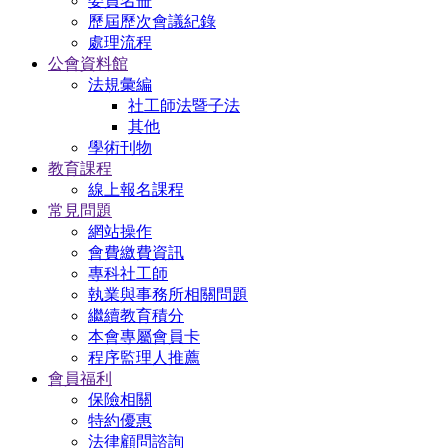
委員名冊
歷屆歷次會議紀錄
處理流程
公會資料館
法規彙編
社工師法暨子法
其他
學術刊物
教育課程
線上報名課程
常見問題
網站操作
會費繳費資訊
專科社工師
執業與事務所相關問題
繼續教育積分
本會專屬會員卡
程序監理人推薦
會員福利
保險相關
特約優惠
法律顧問諮詢