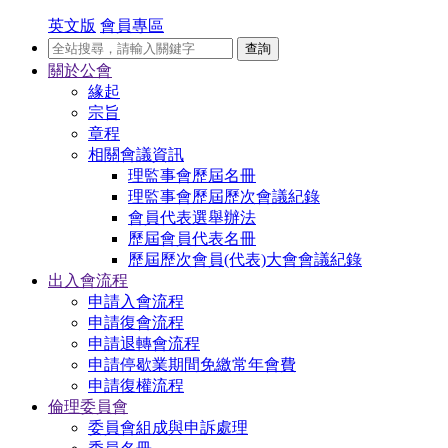
英文版
會員專區
查詢
關於公會
緣起
宗旨
章程
相關會議資訊
理監事會歷屆名冊
理監事會歷屆歷次會議紀錄
會員代表選舉辦法
歷屆會員代表名冊
歷屆歷次會員(代表)大會會議紀錄
出入會流程
申請入會流程
申請復會流程
申請退轉會流程
申請停歇業期間免繳常年會費
申請復權流程
倫理委員會
委員會組成與申訴處理