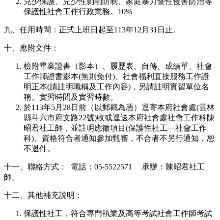
兒少保護、兒少性剝削防制、家庭暴力暨性侵害防治等
保護性社會工作行政業務。10%
九、任用時間：正式上班日起至113年12月31日止。
十、應附文件：
檢附畢業證書（影本）、履歷表、自傳、成績單、社會
工作師證書影本(無則免付)、社會福利直接服務工作證
明正本(請註明職稱及工作內容)，另請註明實習單位名
稱、實習時間及實習時數。
於113年5月28日前（以郵戳為憑）逕寄本府社會處(雲林
縣斗六市府文路22號)收或逕送本府社會處社會工作科陳
昭君社工師，並註明應徵項目(保護性社工—社會工作
科)。資格符合者通知參加甄審，不合者不另行通知，恕
不退件。
十一、聯絡方式： 電話：05-5522571 承辦：陳昭君社工
師。
十二、其他補充說明：
保護性社工，符合專門執業及高等考試社會工作師考試