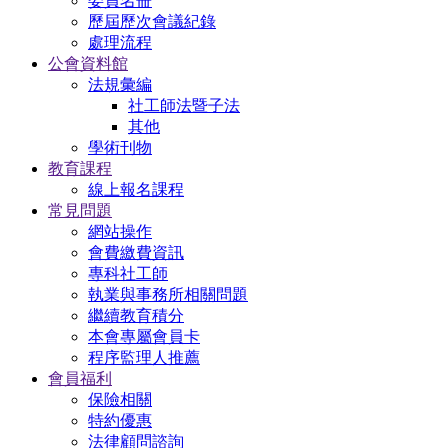
委員名冊
歷屆歷次會議紀錄
處理流程
公會資料館
法規彙編
社工師法暨子法
其他
學術刊物
教育課程
線上報名課程
常見問題
網站操作
會費繳費資訊
專科社工師
執業與事務所相關問題
繼續教育積分
本會專屬會員卡
程序監理人推薦
會員福利
保險相關
特約優惠
法律顧問諮詢