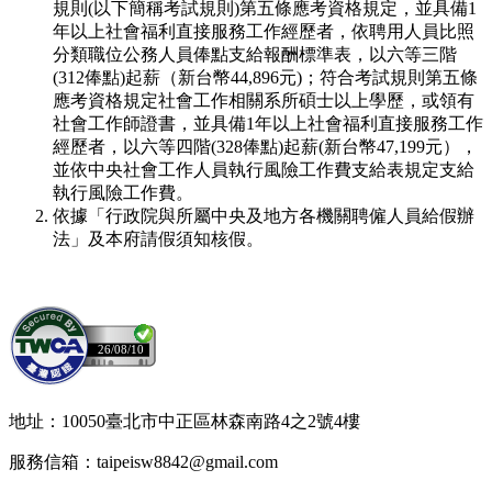
規則(以下簡稱考試規則)第五條應考資格規定，並具備1
年以上社會福利直接服務工作經歷者，依聘用人員比照
分類職位公務人員俸點支給報酬標準表，以六等三階
(312俸點)起薪（新台幣44,896元)；符合考試規則第五條
應考資格規定社會工作相關系所碩士以上學歷，或領有
社會工作師證書，並具備1年以上社會福利直接服務工作
經歷者，以六等四階(328俸點)起薪(新台幣47,199元），
並依中央社會工作人員執行風險工作費支給表規定支給
執行風險工作費。
依據「行政院與所屬中央及地方各機關聘僱人員給假辦
法」及本府請假須知核假。
26/08/10
地址：10050臺北市中正區林森南路4之2號4樓
服務信箱：taipeisw8842@gmail.com