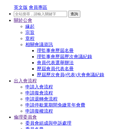
英文版
會員專區
查詢
關於公會
緣起
宗旨
章程
相關會議資訊
理監事會歷屆名冊
理監事會歷屆歷次會議紀錄
會員代表選舉辦法
歷屆會員代表名冊
歷屆歷次會員(代表)大會會議紀錄
出入會流程
申請入會流程
申請復會流程
申請退轉會流程
申請停歇業期間免繳常年會費
申請復權流程
倫理委員會
委員會組成與申訴處理