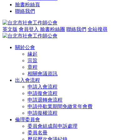
臉書粉絲頁
聯絡我們
英文版
會員登入
臉書粉絲團
聯絡我們
全站搜尋
關於公會
緣起
宗旨
章程
相關會議資訊
出入會流程
申請入會流程
申請復會流程
申請退轉會流程
申請停歇業期間免繳常年會費
申請復權流程
倫理委員會
委員會組成與申訴處理
委員名冊
歷屆歷次會議紀錄